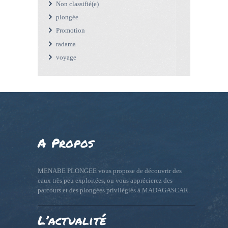
Non classifié(e)
plongée
Promotion
radama
voyage
A Propos
MENABE PLONGEE vous propose de découvrir des
eaux très peu exploitées, ou vous apprécierez des
parcours et des plongées privilégiés à MADAGASCAR.
L’actualité