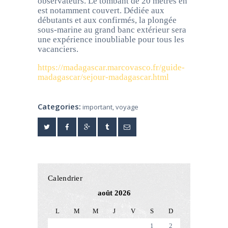
observateurs. Le tombant de 20 mètres en
est notamment couvert. Dédiée aux
débutants et aux confirmés, la plongée
sous-marine au grand banc extérieur sera
une expérience inoubliable pour tous les
vacanciers.
https://madagascar.marcovasco.fr/guide-
madagascar/sejour-madagascar.html
Categories:
important
,
voyage
Calendrier
août 2026
L
M
M
J
V
S
D
1
2