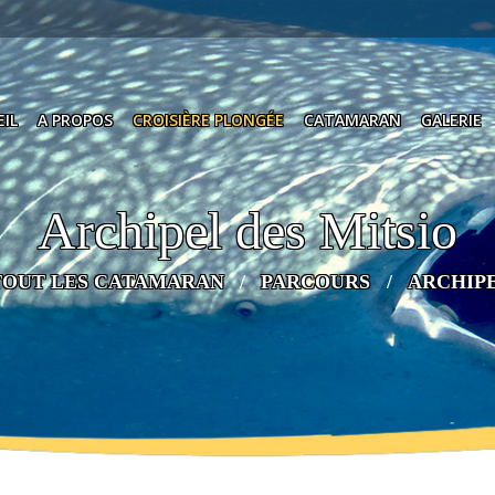
IL
A PROPOS
CROISIÈRE PLONGÉE
CATAMARAN
GALERIE
Archipel des Mitsio
TOUT LES CATAMARAN
PARCOURS
ARCHIPE