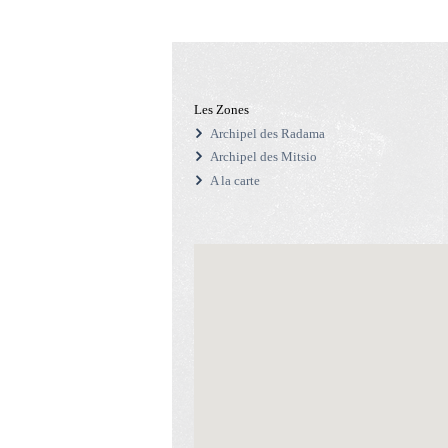
Les Zones
Archipel des Radama
Archipel des Mitsio
A la carte