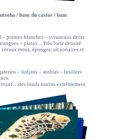
Antsoha / banc du castor / banc
l – pointes blanches – vivaneaux dents
carangues – platax…Très forte densité
e coraux mous, éponges, alcyonaires et
aterins – ludjans – anthias – fusiliers
ancs.
iversité…des fonds marins extrêmement