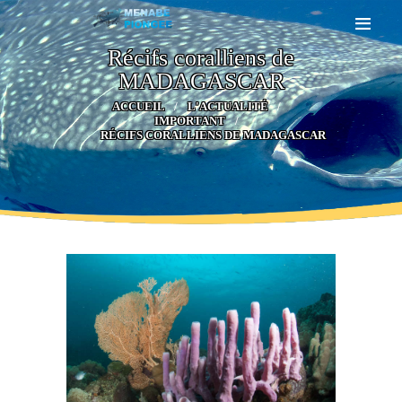
Récifs coralliens de
MADAGASCAR
ACCUEIL
ACCUEIL
L'ACTUALITÉ
A PROPOS
IMPORTANT
CROISIÈRE PLONGÉE
RÉCIFS CORALLIENS DE MADAGASCAR
CATAMARAN
GALERIE
BLOG
TARIFS
CONTACT