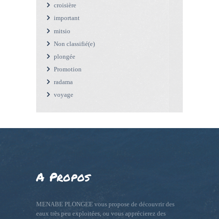
croisière
important
mitsio
Non classifié(e)
plongée
Promotion
radama
voyage
A Propos
MENABE PLONGEE vous propose de découvrir des
eaux très peu exploitées, ou vous apprécierez des