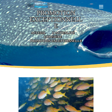
PROMOTION
EXCEPTIONNELL
ACCUEIL
E
A PROPOS
ACCUEIL
L'ACTUALITÉ
CROISIÈRE PLONGÉE
CROISIÈRE
PROMOTION EXCEPTIONNELLE
CATAMARAN
GALERIE
BLOG
TARIFS
CONTACT