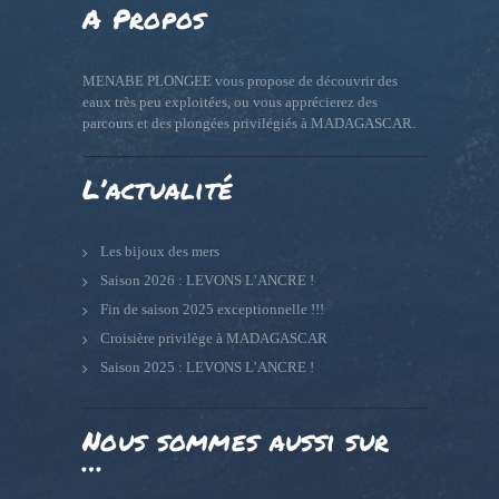
A Propos
MENABE PLONGEE vous propose de découvrir des
eaux très peu exploitées, ou vous apprécierez des
parcours et des plongées privilégiés à MADAGASCAR.
L’actualité
Les bijoux des mers
Saison 2026 : LEVONS L’ANCRE !
Fin de saison 2025 exceptionnelle !!!
Croisière privilège à MADAGASCAR
Saison 2025 : LEVONS L’ANCRE !
Nous sommes aussi sur
…