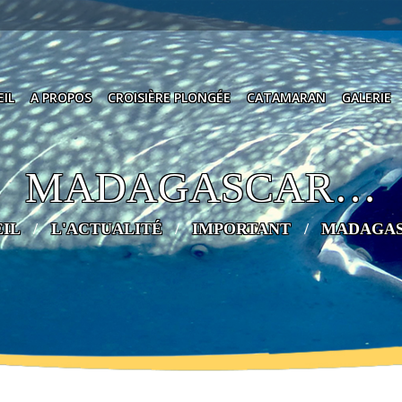
IL
A PROPOS
CROISIÈRE PLONGÉE
CATAMARAN
GALERIE
MADAGASCAR…
IL
L'ACTUALITÉ
IMPORTANT
MADAGA