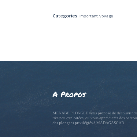
Categories:
important
,
voyage
A Propos
MENABE PLONGEE vous propose de découvrir de
très peu exploitées, ou vous apprécierez des parcou
des plongées privilégiés à MADAGASCAR.