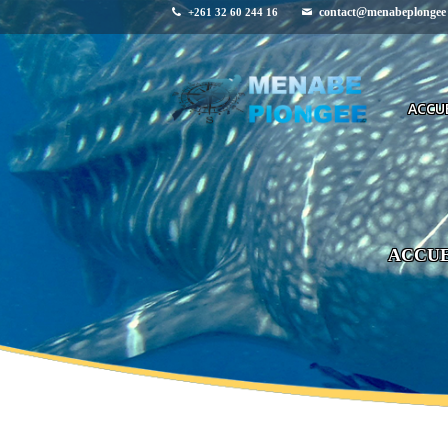
contact@menabeplongee
+261 32 60 244 16
ACCUE
ACCUE