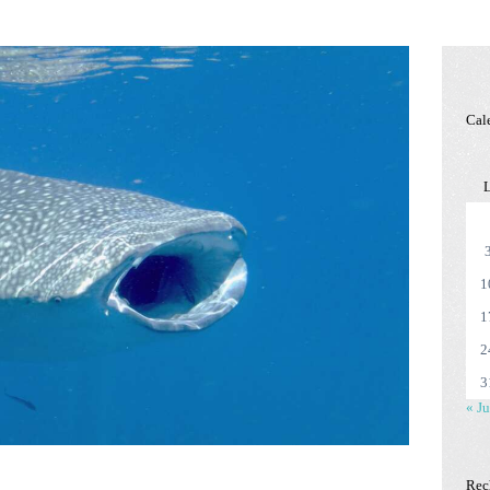
Cal
1
1
2
3
« Ju
Rec