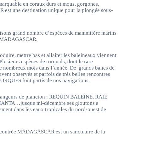
remarquable en coraux durs et mous, gorgones,
st une destination unique pour la plongée sous-
 saisons grand nombre d’espèces de mammifère marins
s de MADAGASCAR.
ire, mettre bas et allaiter les baleineaux viennent
.Plusieurs espèces de rorquals, dont le rare
nombreux mois dans l’année. De grands bancs de
t observés et parfois de très belles rencontres
QUES font partis de nos navigations.
 mangeurs de plancton : REQUIN BALEINE, RAIE
MANTA…jusque mi-décembre ses gloutons a
lement dans les eaux tropicales du nord-ouest de
rencontrée MADAGASCAR est un sanctuaire de la