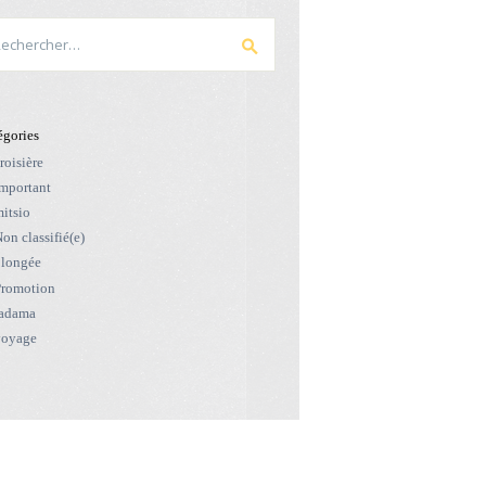
hercher :
égories
roisière
mportant
itsio
on classifié(e)
longée
romotion
radama
voyage