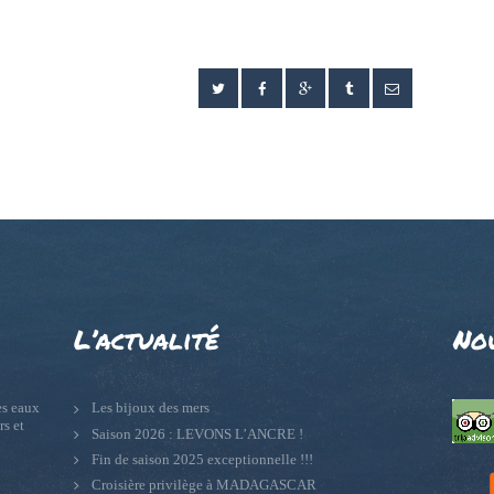
L’actualité
No
s eaux
Les bijoux des mers
rs et
Saison 2026 : LEVONS L’ANCRE !
Fin de saison 2025 exceptionnelle !!!
Croisière privilège à MADAGASCAR