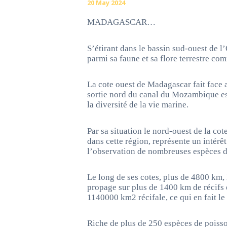
20 May 2024
MADAGASCAR…
ACCUEIL
S’étirant dans le bassin sud-ouest de 
A PROPOS
parmi sa faune et sa flore terrestre c
CROISIÈRE
La cote ouest de Madagascar fait face
sortie nord du canal du Mozambique es
PLONGÉE
la diversité de la vie marine.
CATAMARAN
Par sa situation le nord-ouest de la cot
dans cette région, représente un intérê
GALERIE
l’observation de nombreuses espèces 
BLOG
Le long de ses cotes, plus de 4800 km,
propage sur plus de 1400 km de récifs
TARIFS
1140000 km2 récifale, ce qui en fait le
CONTACT
Riche de plus de 250 espèces de poisso