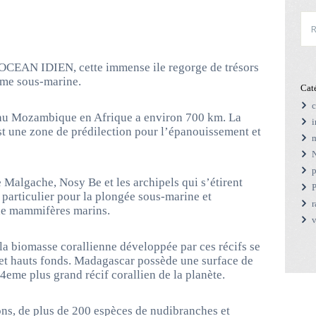
Rec
l’OCEAN IDIEN, cette immense ile regorge de trésors
omme sous-marine.
Cat
c
 au Mozambique en Afrique a environ 700 km. La
i
t une zone de prédilection pour l’épanouissement et
m
N
p
e Malgache, Nosy Be et les archipels qui s’étirent
P
t particulier pour la plongée sous-marine et
de mammifères marins.
 la biomasse corallienne développée par ces récifs se
 et hauts fonds. Madagascar possède une surface de
 4eme plus grand récif corallien de la planète.
ns, de plus de 200 espèces de nudibranches et