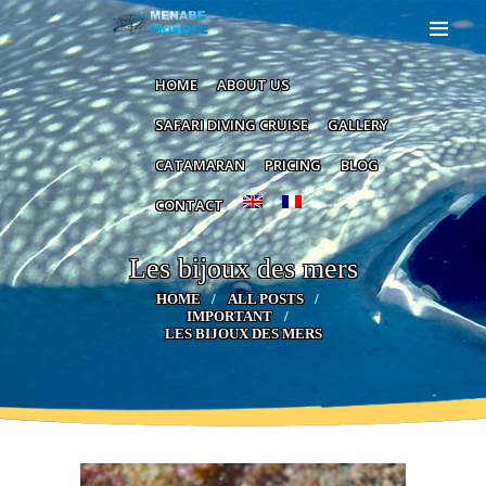
HOME
HOME
ABOUT US
ABOUT US
SAFARI DIVING CRUISE
GALLERY
SAFARI
CATAMARAN
PRICING
BLOG
DIVING
CRUISE
CONTACT
GALLERY
Les bijoux des mers
CATAMARAN
HOME
ALL POSTS
IMPORTANT
PRICING
LES BIJOUX DES MERS
BLOG
CONTACT